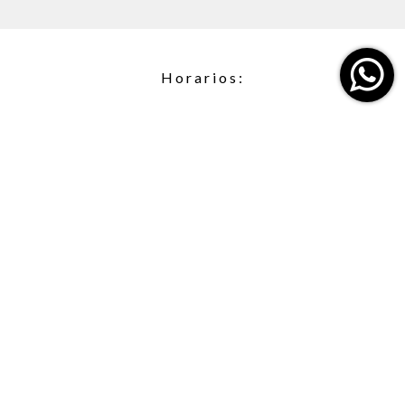
Horarios:
LUN
09:00 am - 06:30 pm
MAR
09:00 am - 06:30 pm
MIR
09:00 am - 06:30 pm
JUE
09:00 am - 06:30 pm
VIE
09:00 am - 06:30 pm
SAB
09:00 am - 02:00 pm
DOM
Cerrado
+52 55 2501 0491
ventas@osmexico.mx
Ubíquenos en Google Maps