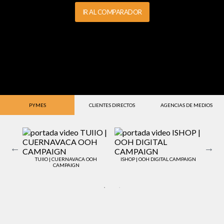
IR AL COMPARADOR
PYMES
CLIENTES DIRECTOS
AGENCIAS DE MEDIOS
TU
TUIIO | CUERNAVACA OOH
ISHOP | OOH DIGITAL CAMPAIGN
CAMPAIGN
 KM 28-